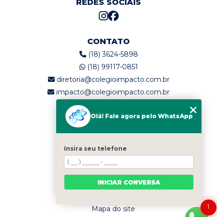
REDES SOCIAIS
CONTATO
(18) 3624-5898
(18) 99117-0851
diretoria@colegioimpacto.com.br
impacto@colegioimpacto.com.br
Olá! Fale agora pelo WhatsApp
MENU
Home
Quem somos
Insira seu telefone
Serviços
Blog
INICIAR CONVERSA
Contato
Categorias
1
Mapa do site