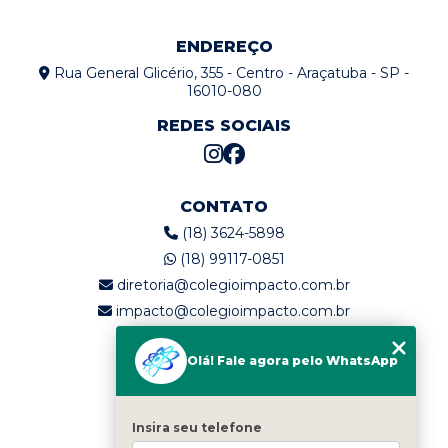
ENDEREÇO
Rua General Glicério, 355 - Centro - Araçatuba - SP -
16010-080
REDES SOCIAIS
CONTATO
(18) 3624-5898
(18) 99117-0851
diretoria@colegioimpacto.com.br
impacto@colegioimpacto.com.br
Olá! Fale agora pelo WhatsApp
MENU
Home
Quem somos
Insira seu telefone
Serviços