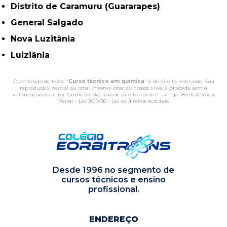
Distrito de Caramuru (Guararapes)
General Salgado
Nova Luzitânia
Luiziânia
O conteúdo do texto "
Curso técnico em química
" é de direito reservado. Sua
reprodução, parcial ou total, mesmo citando nossos links, é proibida sem a
autorização do autor. Crime de violação de direito autoral – artigo 184 do Código
Penal –
Lei 9610/98 - Lei de direitos autorais
.
Desde 1996 no segmento de
cursos técnicos e ensino
profissional.
ENDEREÇO