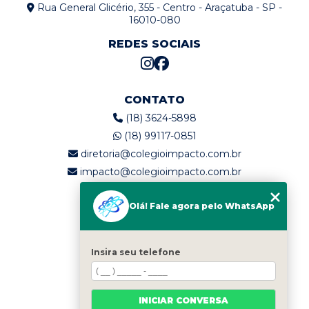
Rua General Glicério, 355 - Centro - Araçatuba - SP -
16010-080
REDES SOCIAIS
CONTATO
(18) 3624-5898
(18) 99117-0851
diretoria@colegioimpacto.com.br
impacto@colegioimpacto.com.br
Olá! Fale agora pelo WhatsApp
MENU
Home
Quem somos
Insira seu telefone
Serviços
Blog
INICIAR CONVERSA
Contato