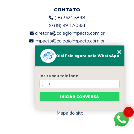
CONTATO
(18) 3624-5898
(18) 99117-0851
diretoria@colegioimpacto.com.br
impacto@colegioimpacto.com.br
Olá! Fale agora pelo WhatsApp
MENU
Home
Quem somos
Insira seu telefone
Serviços
Blog
INICIAR CONVERSA
Contato
Categorias
1
Mapa do site