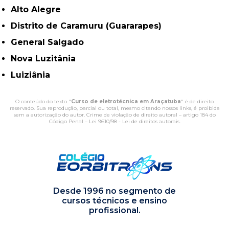
Alto Alegre
Distrito de Caramuru (Guararapes)
General Salgado
Nova Luzitânia
Luiziânia
O conteúdo do texto "
Curso de eletrotécnica em Araçatuba
" é de direito
reservado. Sua reprodução, parcial ou total, mesmo citando nossos links, é proibida
sem a autorização do autor. Crime de violação de direito autoral – artigo 184 do
Código Penal –
Lei 9610/98 - Lei de direitos autorais
.
Desde 1996 no segmento de
cursos técnicos e ensino
profissional.