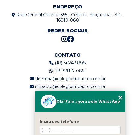
ENDEREÇO
Rua General Glicério, 355 - Centro - Araçatuba - SP -
16010-080
REDES SOCIAIS
CONTATO
(18) 3624-5898
(18) 99117-0851
diretoria@colegioimpacto.com.br
impacto@colegioimpacto.com.br
Olá! Fale agora pelo WhatsApp
MENU
Home
Quem somos
Insira seu telefone
Serviços