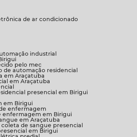
etrônica de ar condicionado
automação industrial
irigui
ecido pelo mec
so de automação residencial
xa em Araçatuba
cial em Araçatuba
ncial
sidencial presencial em Birigui
m em Birigui
co de enfermagem
 de enfermagem em Birigui
 sangue em Araçatuba
e coleta de sangue presencial
presencial em Birigui
elétrica predial