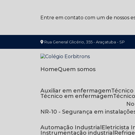
Entre em contato com um de nossos esp
Rua General Glicério, 355 - Araçatuba - SP
Home
Quem somos
Auxiliar em enfermagem
Técnic
Técnico em enfermagem
Técnic
N
NR-10 - Segurança em instalaçõe
Automação Industrial
Eletricista 
Instrumentação industrial
Refri