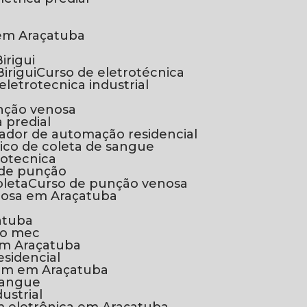
l em Araçatuba
l
irigui
irigui
Curso de eletrotécnica
 eletrotecnica industrial
unção venosa
a predial
grador de automação residencial
tico de coleta de sangue
trotecnica
 de punção
oleta
Curso de punção venosa
nosa em Araçatuba
atuba
lo mec
em Araçatuba
esidencial
gem em Araçatuba
 sangue
dustrial