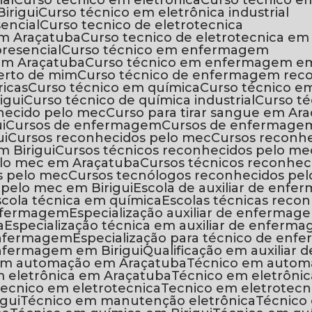
ial
Curso técnico em eletrônica
Curso técnico 
irigui
Curso técnico em eletrônica industrial
sencial
Curso tecnico de eletrotecnica
 em Araçatuba
Curso tecnico de eletrotecnica em 
presencial
Curso técnico em enfermagem
em Araçatuba
Curso técnico em enfermagem em
erto de mim
Curso técnico de enfermagem rec
ricas
Curso técnico em química
Curso técnico 
igui
Curso técnico de química industrial
Curso t
nhecido pelo mec
Curso para tirar sangue em Ar
i
Cursos de enfermagem
Cursos de enfermage
ui
Cursos reconhecidos pelo mec
Cursos recon
m Birigui
Cursos técnicos reconhecidos pelo me
pelo mec em Araçatuba
Cursos técnicos reconhec
s pelo mec
Cursos tecnólogos reconhecidos pe
 pelo mec em Birigui
Escola de auxiliar de enf
Escola técnica em química
Escolas técnicas reco
 enfermagem
Especialização auxiliar de enfermag
a
Especialização técnica em auxiliar de enferm
 enfermagem
Especialização para técnico de e
 enfermagem em Birigui
Qualificação em auxilia
 em automação em Araçatuba
Técnico em autom
m eletrônica em Araçatuba
Técnico em eletrônic
Tecnico em eletrotecnica
Tecnico em eletrotec
igui
Técnico em manutenção eletrônica
Técnic