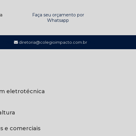
ra
Faça seu orçamento por
Whatsapp
117-0851
diretoria@colegioimpacto.com.br
em eletrotécnica
altura
is e comerciais