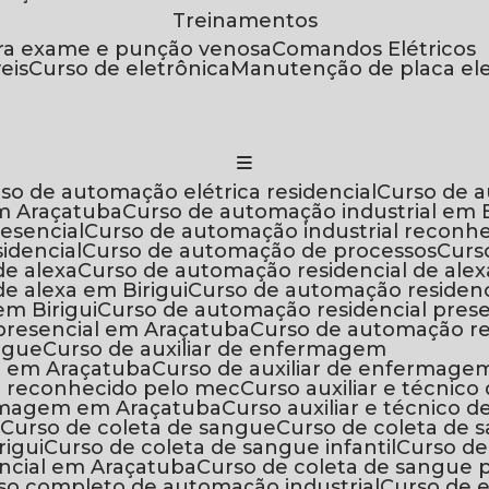
Treinamentos
ara exame e punção venosa
Comandos Elétricos
eis
Curso de eletrônica
Manutenção de placa el
rso de automação elétrica residencial
Curso de 
em Araçatuba
Curso de automação industrial em B
resencial
Curso de automação industrial reconh
sidencial
Curso de automação de processos
Cur
de alexa
Curso de automação residencial de ale
de alexa em Birigui
Curso de automação residen
em Birigui
Curso de automação residencial prese
 presencial em Araçatuba
Curso de automação re
angue
Curso de auxiliar de enfermagem
m em Araçatuba
Curso de auxiliar de enfermage
m reconhecido pelo mec
Curso auxiliar e técni
fermagem em Araçatuba
Curso auxiliar e técnico
a
Curso de coleta de sangue
Curso de coleta de
rigui
Curso de coleta de sangue infantil
Curso d
encial em Araçatuba
Curso de coleta de sangue 
rso completo de automação industrial
Curso de 