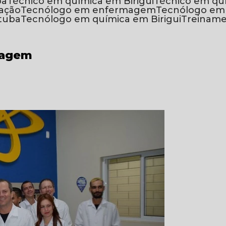
ba
Técnico em química em Birigui
Técnico em q
mação
Tecnólogo em enfermagem
Tecnólogo em
tuba
Tecnólogo em química em Birigui
Treinam
magem