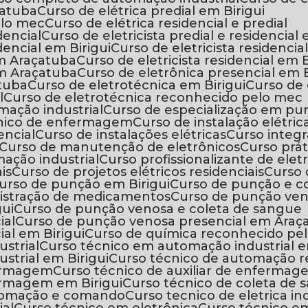
çatuba
Curso de elétrica predial em Birigui
elo mec
Curso de elétrica residencial e predial
idencial
Curso de eletricista predial e residencia
idencial em Birigui
Curso de eletricista residencia
 em Araçatuba
Curso de eletricista residencial em B
em Araçatuba
Curso de eletrônica presencial em B
atuba
Curso de eletrotécnica em Birigui
Curso de
l
Curso de eletrotécnica reconhecido pelo mec
mação industrial
Curso de especialização em p
écnico de enfermagem
Curso de instalação elétric
encial
Curso de instalações elétricas
Curso inte
Curso de manutenção de eletrônicos
Curso prá
mação industrial
Curso profissionalizante de ele
is
Curso de projetos elétricos residenciais
Curso
Curso de punção em Birigui
Curso de punção e c
nistração de medicamentos
Curso de punção ve
gui
Curso de punção venosa e coleta de sangue
ial
Curso de punção venosa presencial em Araç
al em Birigui
Curso de química reconhecido pe
strial
Curso técnico em automação industrial 
strial em Birigui
Curso técnico de automação r
fermagem
Curso técnico de auxiliar de enferma
fermagem em Birigui
Curso técnico de coleta de
automação e comando
Curso tecnico de eletrica in