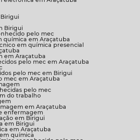
em eletrônica em Araçatuba
Birigui
 Birigui
onhecido pelo mec
em química em Araçatuba
écnico em química presencial
açatuba
m em Araçatuba
hecidos pelo mec em Araçatuba
c
idos pelo mec em Birigui
lo mec em Araçatuba
ermagem
nhecidas pelo mec
em do trabalho
agem
nfermagem em Araçatuba
r de enfermagem
ação em Birigui
a em Birigui
nica em Araçatuba
o em química