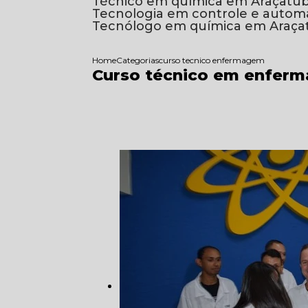
Técnico em química em Araçatu
Tecnologia em controle e auto
Tecnólogo em química em Araça
Home
Categorias
curso tecnico enfermagem
Curso técnico em enfer