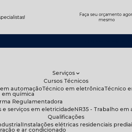
Faça seu orçamento ago
ecialistas!
mesmo
(18) 3624-5898
(18) 99
Serviços
Cursos Técnicos
o em automação
Técnico em eletrônica
Técnico 
o em química
orma Regulamentadora
s e serviços em eletricidade
NR35 - Trabalho em 
Qualificações
Industrial
Instalações elétricas residenciais predia
geração e ar condicionado