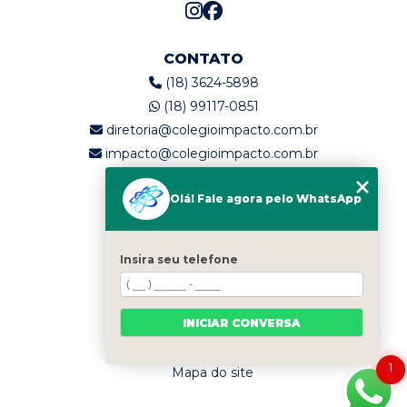
CONTATO
(18) 3624-5898
(18) 99117-0851
diretoria@colegioimpacto.com.br
impacto@colegioimpacto.com.br
Olá! Fale agora pelo WhatsApp
MENU
Home
Quem somos
Insira seu telefone
Serviços
Blog
INICIAR CONVERSA
Contato
Categorias
1
Mapa do site