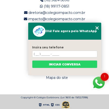
(18) 3624-5898
(18) 99117-0851
diretoria@colegioimpacto.com.br
impacto@colegioimpacto.com.br
Olá! Fale agora pelo WhatsApp
MENU
Home
Quem somos
Insira seu telefone
Serviços
Blog
INICIAR CONVERSA
Contato
Categorias
1
Mapa do site
Copyright © Colégio Eorbitrons. (Lei 9610 de 19/02/1998)
HTML
CSS