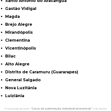
Santo Antônio do Aracanguá
Gastão Vidigal
Magda
Brejo Alegre
Mirandópolis
Clementina
Vicentinópolis
Bilac
Alto Alegre
Distrito de Caramuru (Guararapes)
General Salgado
Nova Luzitânia
Luiziânia
O conteúdo do texto "
Curso de automação industrial presencial
" é de direito