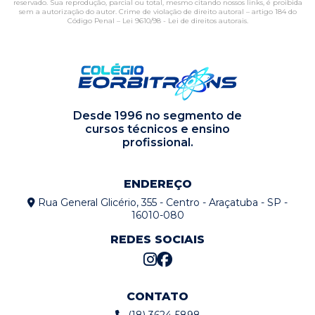
reservado. Sua reprodução, parcial ou total, mesmo citando nossos links, é proibida
sem a autorização do autor. Crime de violação de direito autoral – artigo 184 do
Código Penal –
Lei 9610/98 - Lei de direitos autorais
.
Desde 1996 no segmento de
cursos técnicos e ensino
profissional.
ENDEREÇO
Rua General Glicério, 355 - Centro - Araçatuba - SP -
16010-080
REDES SOCIAIS
CONTATO